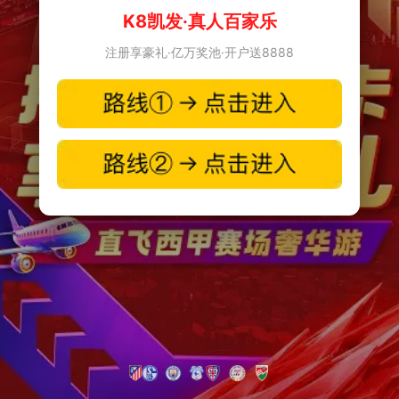
K8凯发·真人百家乐
注册享豪礼·亿万奖池·开户送8888