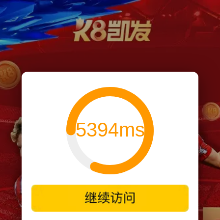
5394ms